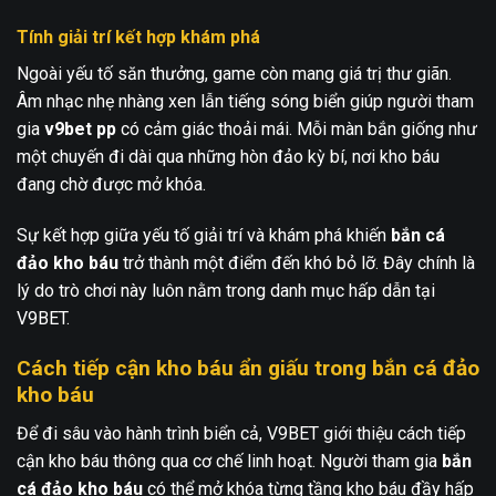
Tính giải trí kết hợp khám phá
Ngoài yếu tố săn thưởng, game còn mang giá trị thư giãn.
Âm nhạc nhẹ nhàng xen lẫn tiếng sóng biển giúp người tham
gia
v9bet pp
có cảm giác thoải mái. Mỗi màn bắn giống như
một chuyến đi dài qua những hòn đảo kỳ bí, nơi kho báu
đang chờ được mở khóa.
Sự kết hợp giữa yếu tố giải trí và khám phá khiến
bắn cá
đảo kho báu
trở thành một điểm đến khó bỏ lỡ. Đây chính là
lý do trò chơi này luôn nằm trong danh mục hấp dẫn tại
V9BET.
Cách tiếp cận kho báu ẩn giấu trong bắn cá đảo
kho báu
Để đi sâu vào hành trình biển cả, V9BET giới thiệu cách tiếp
cận kho báu thông qua cơ chế linh hoạt. Người tham gia
bắn
cá đảo kho báu
có thể mở khóa từng tầng kho báu đầy hấp