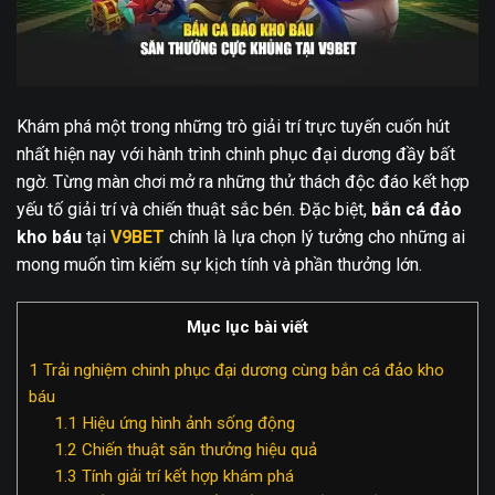
Khám phá một trong những trò giải trí trực tuyến cuốn hút
nhất hiện nay với hành trình chinh phục đại dương đầy bất
ngờ. Từng màn chơi mở ra những thử thách độc đáo kết hợp
yếu tố giải trí và chiến thuật sắc bén. Đặc biệt,
bắn cá đảo
kho báu
tại
V9BET
chính là lựa chọn lý tưởng cho những ai
mong muốn tìm kiếm sự kịch tính và phần thưởng lớn.
Mục lục bài viết
1
Trải nghiệm chinh phục đại dương cùng bắn cá đảo kho
báu
1.1
Hiệu ứng hình ảnh sống động
1.2
Chiến thuật săn thưởng hiệu quả
1.3
Tính giải trí kết hợp khám phá