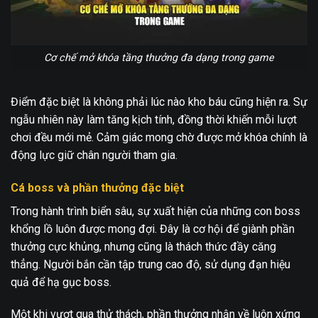
Cơ chế mở khóa tầng thưởng đa dạng trong game
Điểm đặc biệt là không phải lúc nào kho báu cũng hiện ra. Sự
ngẫu nhiên này làm tăng kịch tính, đồng thời khiến mỗi lượt
chơi đều mới mẻ. Cảm giác mong chờ được mở khóa chính là
động lực giữ chân người tham gia.
Cá boss và phần thưởng đặc biệt
Trong hành trình biển sâu, sự xuất hiện của những con boss
khổng lồ luôn được mong đợi. Đây là cơ hội để giành phần
thưởng cực khủng, nhưng cũng là thách thức đầy căng
thẳng. Người bắn cần tập trung cao độ, sử dụng đạn hiệu
quả để hạ gục boss.
Một khi vượt qua thử thách, phần thưởng nhận về luôn xứng