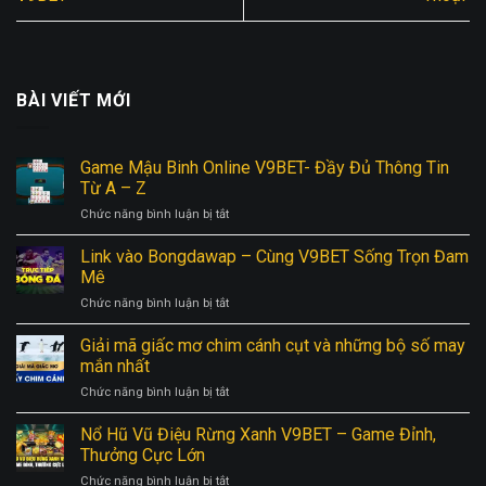
BÀI VIẾT MỚI
Game Mậu Binh Online V9BET- Đầy Đủ Thông Tin
Từ A – Z
ở
Chức năng bình luận bị tắt
Game
Mậu
Link vào Bongdawap – Cùng V9BET Sống Trọn Đam
Binh
Mê
Online
ở
Chức năng bình luận bị tắt
V9BET-
Link
Đầy
vào
Giải mã giấc mơ chim cánh cụt và những bộ số may
Đủ
Bongdawap
Thông
mắn nhất
–
Tin
ở
Chức năng bình luận bị tắt
Cùng
Từ
Giải
V9BET
A
mã
Nổ Hũ Vũ Điệu Rừng Xanh V9BET – Game Đỉnh,
Sống
–
giấc
Trọn
Thưởng Cực Lớn
Z
mơ
Đam
ở
Chức năng bình luận bị tắt
chim