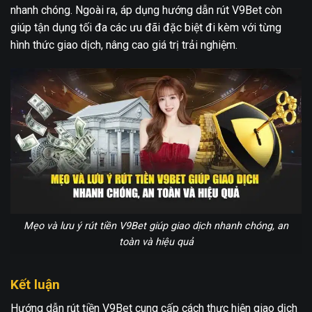
nhanh chóng. Ngoài ra, áp dụng hướng dẫn rút V9Bet còn
giúp tận dụng tối đa các ưu đãi đặc biệt đi kèm với từng
hình thức giao dịch, nâng cao giá trị trải nghiệm.
Mẹo và lưu ý rút tiền V9Bet giúp giao dịch nhanh chóng, an
toàn và hiệu quả
Kết luận
Hướng dẫn rút tiền V9Bet cung cấp cách thực hiện giao dịch