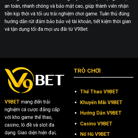
an toàn, nhanh chóng và bảo mật cao, giúp thành viên nhận
tiền kịp thời và tối ưu trải nghiệm chơi game. Tuân thủ đúng
hướng dẫn rút đảm bảo bảo vệ tài khoản, tiết kiệm thời gian
và tận dụng tối đa mọi ưu đãi từ V9Bet.
TRÒ CHƠI
Thể Thao V9BET
V9BET
mang đến trải
Khuyến Mãi V9BET
nghiệm cá cược đẳng cấp
Hướng Dẫn V9BET
với kho game thể thao,
Casino V9BET
casino, lô đề và slot đa
dạng. Giao diện hiện đại,
Nổ Hũ V9BET