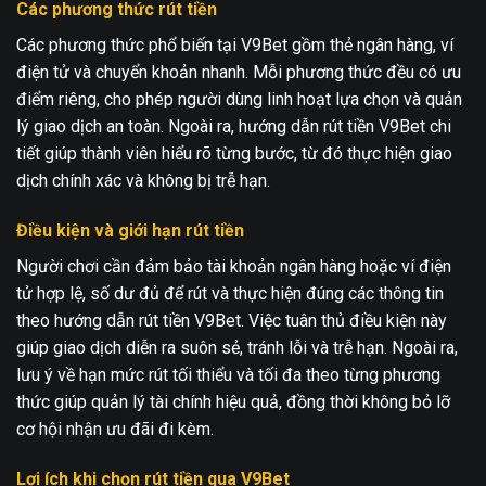
Các phương thức rút tiền
Các phương thức phổ biến tại V9Bet gồm thẻ ngân hàng, ví
điện tử và chuyển khoản nhanh. Mỗi phương thức đều có ưu
điểm riêng, cho phép người dùng linh hoạt lựa chọn và quản
lý giao dịch an toàn. Ngoài ra, hướng dẫn rút tiền V9Bet chi
tiết giúp thành viên hiểu rõ từng bước, từ đó thực hiện giao
dịch chính xác và không bị trễ hạn.
Điều kiện và giới hạn rút tiền
Người chơi cần đảm bảo tài khoản ngân hàng hoặc ví điện
tử hợp lệ, số dư đủ để rút và thực hiện đúng các thông tin
theo hướng dẫn rút tiền V9Bet. Việc tuân thủ điều kiện này
giúp giao dịch diễn ra suôn sẻ, tránh lỗi và trễ hạn. Ngoài ra,
lưu ý về hạn mức rút tối thiểu và tối đa theo từng phương
thức giúp quản lý tài chính hiệu quả, đồng thời không bỏ lỡ
cơ hội nhận ưu đãi đi kèm.
Lợi ích khi chọn rút tiền qua V9Bet