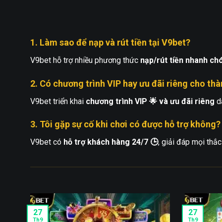
1. Làm sao để nạp và rút tiền tại V9bet?
V9bet hỗ trợ nhiều phương thức
nạp/rút tiền nhanh ch
2. Có chương trình VIP hay ưu đãi riêng cho th
V9bet triển khai
chương trình VIP 🌟 và ưu đãi riêng
dà
3. Tôi gặp sự cố khi chơi có được hỗ trợ không?
V9bet có
hỗ trợ khách hàng 24/7 🕒
, giải đáp mọi thắ
27
27
Th9
Th9